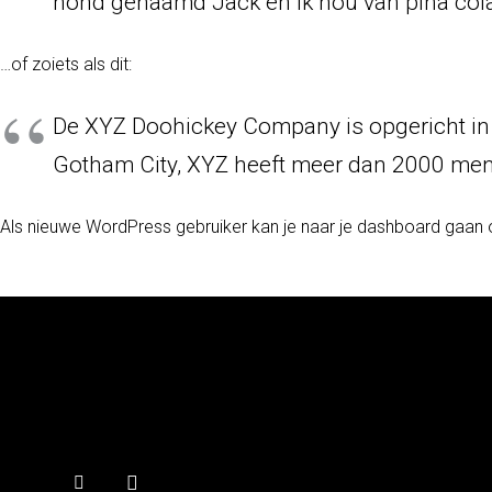
hond genaamd Jack en ik hou van piña cola
…of zoiets als dit:
De XYZ Doohickey Company is opgericht in 1
Gotham City, XYZ heeft meer dan 2000 mens
Als nieuwe WordPress gebruiker kan je naar
je dashboard
gaan o