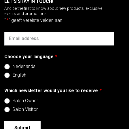
LET’S STAY IN TOUCH!
And be the first to know about new products, exclusive
events and promotions.
"
*
" geeft vereiste velden aan
Email
Choose your language
*
Nederlands
English
Which newsletter would you like to receive
*
Salon Owner
Salon Visitor
Submit