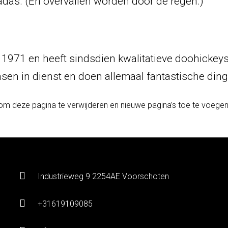
das. (En overvallen worden door de regen.)
971 en heeft sindsdien kwalitatieve doohickeys 
en in dienst en doen allemaal fantastische di
m deze pagina te verwijderen en nieuwe pagina’s toe te voegen v
Industrieweg 9 2254AE Voorschoten
+31619109085