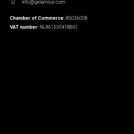
info@gelamour.com
Chamber of Commerce:
80036058
VAT number:
NL861535418B01